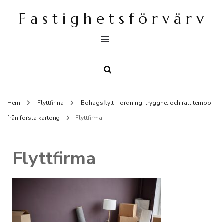
F a s t i g h e t s f ö r v ä r v
Hem
Flyttfirma
Bohagsflytt – ordning, trygghet och rätt tempo
från första kartong
Flyttfirma
Flyttfirma