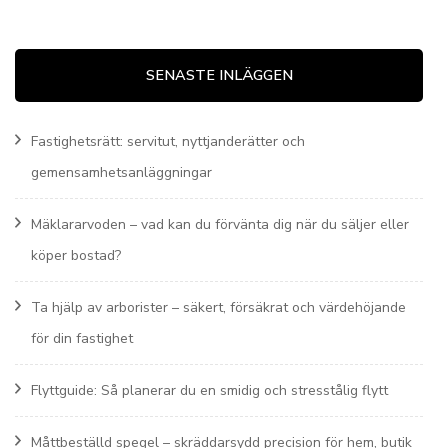
SENASTE INLÄGGEN
Fastighetsrätt: servitut, nyttjanderätter och
gemensamhetsanläggningar
Mäklararvoden – vad kan du förvänta dig när du säljer eller
köper bostad?
Ta hjälp av arborister – säkert, försäkrat och värdehöjande
för din fastighet
Flyttguide: Så planerar du en smidig och stresstålig flytt
Måttbeställd spegel – skräddarsydd precision för hem, butik