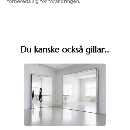
förbereda sig för förändringen.
Du kanske också gillar…
Inläggsnavigering