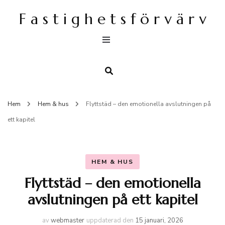
F a s t i g h e t s f ö r v ä r v
Hem
Hem & hus
Flyttstäd – den emotionella avslutningen på
ett kapitel
HEM & HUS
Flyttstäd – den emotionella
avslutningen på ett kapitel
av
webmaster
uppdaterad den
15 januari, 2026