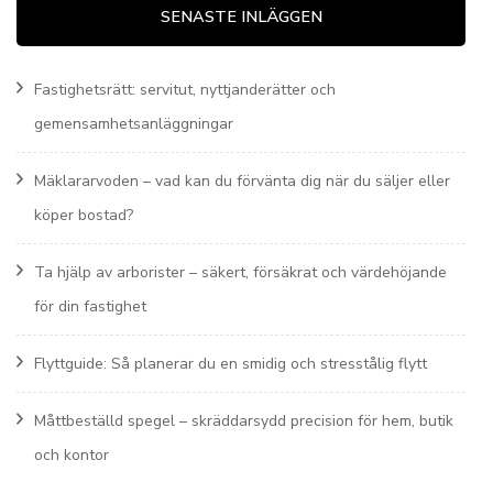
SENASTE INLÄGGEN
Fastighetsrätt: servitut, nyttjanderätter och
gemensamhetsanläggningar
Mäklararvoden – vad kan du förvänta dig när du säljer eller
köper bostad?
Ta hjälp av arborister – säkert, försäkrat och värdehöjande
för din fastighet
Flyttguide: Så planerar du en smidig och stresstålig flytt
Måttbeställd spegel – skräddarsydd precision för hem, butik
och kontor