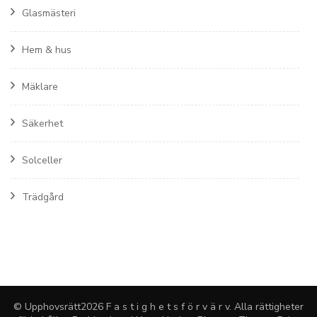
Glasmästeri
Hem & hus
Mäklare
Säkerhet
Solceller
Trädgård
© Upphovsrätt2026
F a s t i g h e t s f ö r v ä r v
. Alla rättigheter