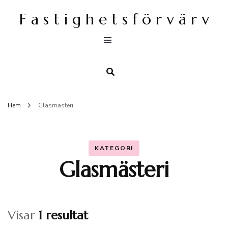
F a s t i g h e t s f ö r v ä r v
Hem
Glasmästeri
KATEGORI
Glasmästeri
Visar
1 resultat