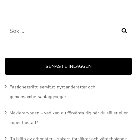
Sök
efter:
SENASTE INLÄGGEN
Fastighetsrätt: servitut, nyttjanderätter och
gemensamhetsanläggningar
Mäklararvoden – vad kan du förvänta dig när du säljer eller
köper bostad?
Ta hjälp av arborister – säkert, försäkrat och värdehöjande