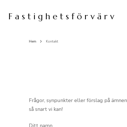
F a s t i g h e t s f ö r v ä r v
Hem
Kontakt
Frågor, synpunkter eller förslag på ämnen
så snart vi kan!
Ditt namn