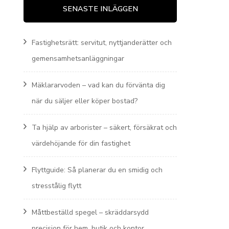
SENASTE INLÄGGEN
Fastighetsrätt: servitut, nyttjanderätter och
gemensamhetsanläggningar
Mäklararvoden – vad kan du förvänta dig
när du säljer eller köper bostad?
Ta hjälp av arborister – säkert, försäkrat och
värdehöjande för din fastighet
Flyttguide: Så planerar du en smidig och
stresstålig flytt
Måttbeställd spegel – skräddarsydd
precision för hem, butik och kontor